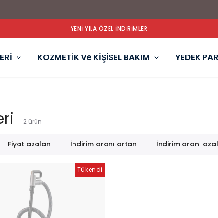
ERİ
KOZMETİK ve KİŞİSEL BAKIM
YEDEK PA
ri
2
ürün
Fiyat azalan
İndirim oranı artan
İndirim oranı aza
Tükendi