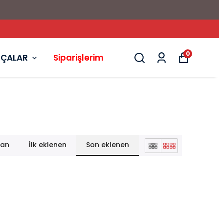
YENİ YILA ÖZEL İNDİRİMLER
0
RÇALAR
Siparişlerim
lan
İlk eklenen
Son eklenen