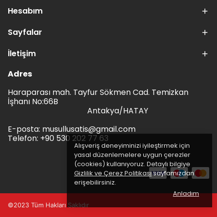
Hesabım
Sayfalar
İletişim
Adres
Haraparası mah. Tayfur Sökmen Cad. Temizkan
İşhanı No:66B
Antakya/HATAY
E-posta:
musullusatis@gmail.com
Telefon: +90 530 202 77 63
Alışveriş deneyiminizi iyileştirmek için
yasal düzenlemelere uygun çerezler
(cookies) kullanıyoruz. Detaylı bilgiye
Gizlilik ve Çerez Politikası
sayfamızdan
erişebilirsiniz.
Anladım
©2023 Tüm Hakları Saklıdır