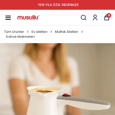
YENİ YILA ÖZEL İNDİRİMLER
0
Tüm Ürünler
Ev aletleri
Mutfak Aletleri
Kahve Makineleri