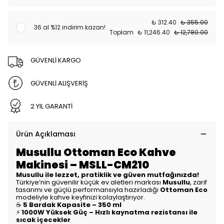
₺ 312.40
₺ 355.00
36 al %12 indirim kazan!
Toplam
₺ 11,246.40
₺ 12,780.00
GÜVENLİ KARGO
GÜVENLİ ALIŞVERİŞ
2 YIL GARANTİ
Ürün Açıklaması
Musullu Ottoman Eco Kahve
Makinesi – MSLL-CM210
Musullu ile lezzet, pratiklik ve güven mutfağınızda!
Türkiye’nin güvenilir küçük ev aletleri markası
Musullu
, zarif
tasarımı ve güçlü performansıyla hazırladığı
Ottoman Eco
modeliyle kahve keyfinizi kolaylaştırıyor.
☕
5 Bardak Kapasite – 350 ml
⚡
1000W Yüksek Güç – Hızlı kaynatma rezistansı ile
sıcak içecekler