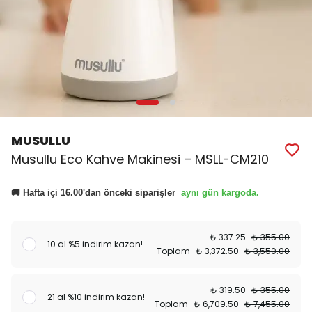
MUSULLU
Musullu Eco Kahve Makinesi – MSLL-CM210
aynı gün kargoda.
🚚 Hafta içi 16.00'dan önceki siparişler
₺ 337.25
₺ 355.00
10 al %5 indirim kazan!
Toplam
₺ 3,372.50
₺ 3,550.00
₺ 319.50
₺ 355.00
21 al %10 indirim kazan!
Toplam
₺ 6,709.50
₺ 7,455.00