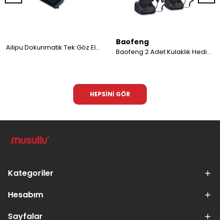
Baofeng
Ailipu Dokunmatik Tek Göz Elektrikli İndüksiyon Ocak Isıtıcı
Baofeng 2 Adet Kulaklık Hediyeli BF-777S Çift Yönlü Telsiz
HEPSİNİ GÖR
Kategoriler
Hesabım
Sayfalar