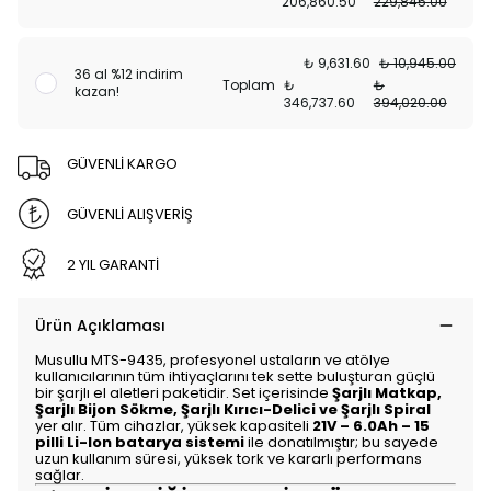
206,860.50
229,845.00
₺ 9,631.60
₺ 10,945.00
36 al %12 indirim
Toplam
₺
₺
kazan!
346,737.60
394,020.00
GÜVENLİ KARGO
GÜVENLİ ALIŞVERİŞ
2 YIL GARANTİ
Ürün Açıklaması
Musullu MTS-9435, profesyonel ustaların ve atölye
kullanıcılarının tüm ihtiyaçlarını tek sette buluşturan güçlü
bir şarjlı el aletleri paketidir. Set içerisinde
Şarjlı Matkap,
Şarjlı Bijon Sökme, Şarjlı Kırıcı-Delici ve Şarjlı Spiral
yer alır. Tüm cihazlar, yüksek kapasiteli
21V – 6.0Ah – 15
pilli Li-Ion batarya sistemi
ile donatılmıştır; bu sayede
uzun kullanım süresi, yüksek tork ve kararlı performans
sağlar.