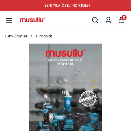
YENİ YILA ÖZEL İNDİRİMLER
0
Tüm Ürünler
Hırdavat