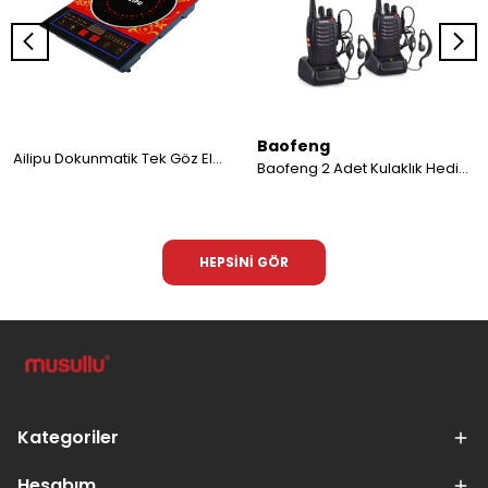
Baofeng
Ailipu Dokunmatik Tek Göz Elektrikli İndüksiyon Ocak Isıtıcı
Baofeng 2 Adet Kulaklık Hediyeli BF-777S Çift Yönlü Telsiz
HEPSİNİ GÖR
Kategoriler
Hesabım