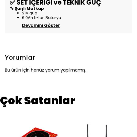
✅ SET İÇERİĞİ ve TEKNİK GÜÇ
🔧 Şarjlı Matkap
21V güç
6.0Ah Li-Ion Batarya
Devamını Göster
Yorumlar
Bu ürün için henüz yorum yapılmamış.
Çok Satanlar