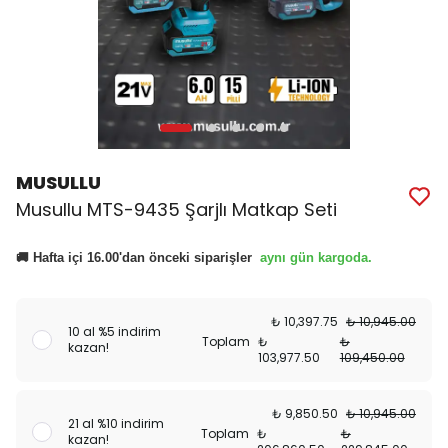
MUSULLU
Musullu MTS-9435 Şarjlı Matkap Seti
aynı gün kargoda.
🚚 Hafta içi 16.00'dan önceki siparişler
₺ 10,397.75
₺ 10,945.00
10 al %5 indirim
Toplam
₺
₺
kazan!
103,977.50
109,450.00
₺ 9,850.50
₺ 10,945.00
21 al %10 indirim
Toplam
₺
₺
kazan!