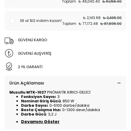
Toplam
₺ 46,040.40
₺ 51,156.00
₺ 2,143.68
₺ 2,436.00
36 al %12 indirim kazan!
Toplam
₺ 77,172.48
₺ 87,696.00
GÜVENLİ KARGO
GÜVENLİ ALIŞVERİŞ
2 YIL GARANTİ
Ürün Açıklaması
Musullu MTK-1027
PNÖMATİK KIRICI-DELİCİ
Fonksiyon Sayısı
: 3
Nominal Giriş Gücü
: 850 W
Darbe Sayısı
: 0-5100 darbe/dakika
Bosta Çalışma Hızı
: 0-1300 devir/dakika
Darbe Gücü
: 3,2 J
Devamını Göster