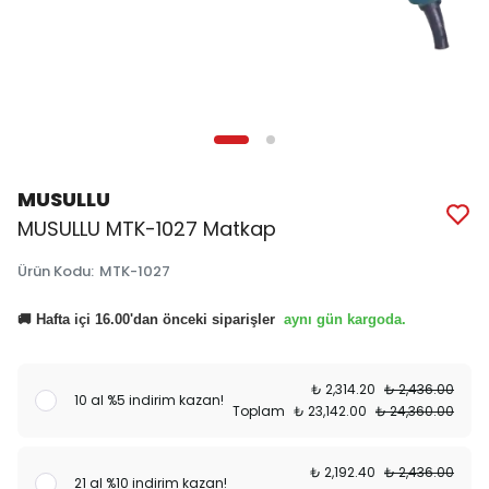
MUSULLU
MUSULLU MTK-1027 Matkap
Ürün Kodu
:
MTK-1027
aynı gün kargoda.
🚚 Hafta içi 16.00'dan önceki siparişler
₺ 2,314.20
₺ 2,436.00
10 al %5 indirim kazan!
Toplam
₺ 23,142.00
₺ 24,360.00
₺ 2,192.40
₺ 2,436.00
21 al %10 indirim kazan!