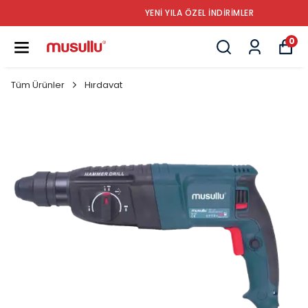
YENİ YILA ÖZEL İNDİRİMLER
0
Tüm Ürünler
Hırdavat