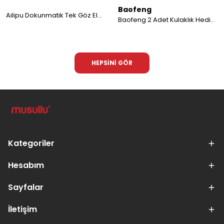
Baofeng
Ailipu Dokunmatik Tek Göz Elektrikli İndüksiyon Ocak Isıtıcı
Baofeng 2 Adet Kulaklık Hediyeli BF-777S Çift Yönlü Telsiz
HEPSİNİ GÖR
Kategoriler
Hesabım
Sayfalar
İletişim