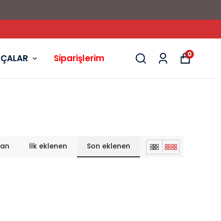
0
RÇALAR
Siparişlerim
lan
İlk eklenen
Son eklenen